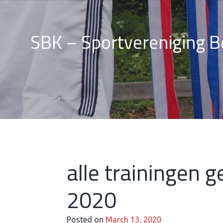
Skip
to
content
SBK – Sportvereniging 
Wedstrijden
alle trainingen g
&
2020
Posted on
March 13, 2020