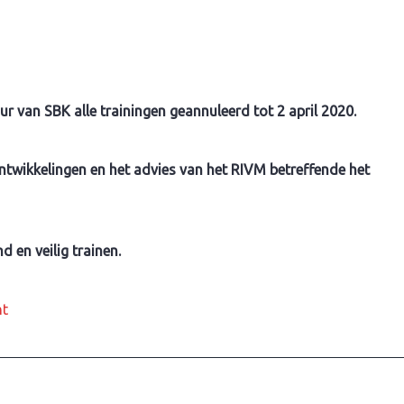
ur van SBK alle trainingen geannuleerd tot 2 april 2020.
twikkelingen en het advies van het RIVM betreffende het
 en veilig trainen.
on
nt
alle
trainingen
geannuleerd
tot