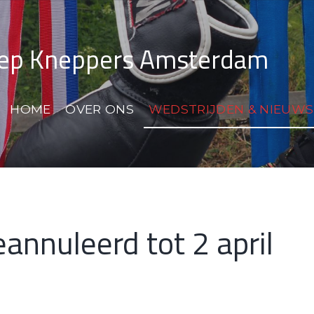
Bep Kneppers Amsterdam
HOME
OVER ONS
WEDSTRIJDEN & NIEUWS
eannuleerd tot 2 april