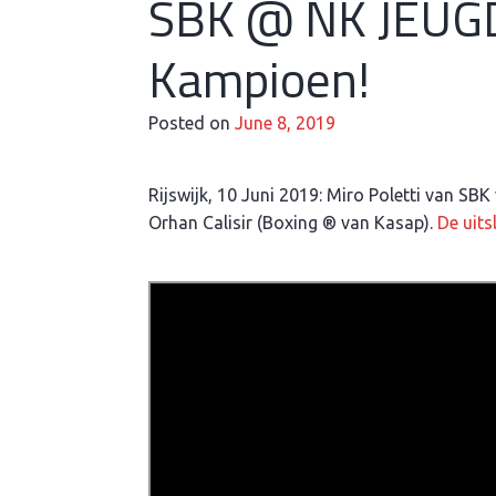
SBK @ NK JEUGD 
Kampioen!
Posted on
June 8, 2019
Rijswijk, 10 Juni 2019: Miro Poletti van SB
Orhan Calisir (Boxing ® van Kasap).
De uits