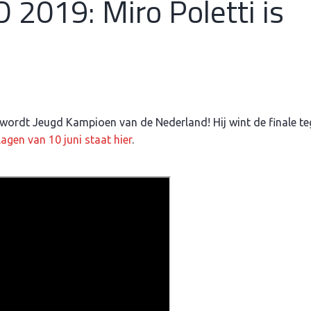
2019: Miro Poletti is
2
april
2020
K wordt Jeugd Kampioen van de Nederland! Hij wint de finale t
lagen van 10 juni staat hier
.