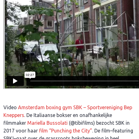
Video
Amsterdam boxing gym SBK – Sportvereniging Bep
Kneppers
. De Italiaanse bokser en onafhankelijke
filmmaker
Mariella Bussolati
(@tibifilms) bezocht SBK in
2017 voor haar
film “Punching the City”
. De film–featuring
SBK!–gaat over de grassroots boksbeweging in heel