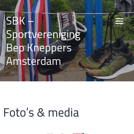
Skip
to
SBK –
content
Sportvereniging
Bep Kneppers
Amsterdam
Foto’s & media